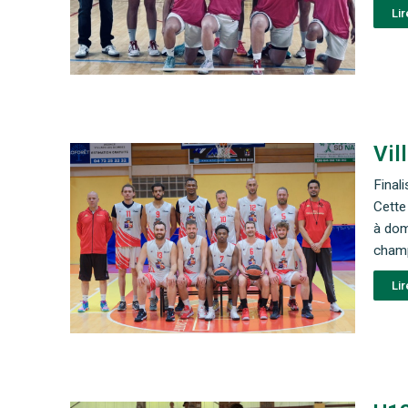
Lir
Vil
Final
Cette
à dom
champ
Lir