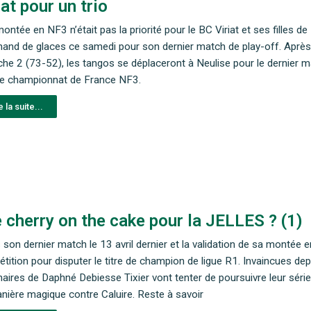
iat pour un trio
montée en NF3 n’était pas la priorité pour le BC Viriat et ses filles d
and de glaces ce samedi pour son dernier match de play-off. Après 
he 2 (73-52), les tangos se déplaceront à Neulise pour le dernier mat
le championnat de France NF3.
e la suite...
 cherry on the cake pour la JELLES ? (1)
 son dernier match le 13 avril dernier et la validation de sa montée en
tition pour disputer le titre de champion de ligue R1. Invaincues depui
naires de Daphné Debiesse Tixier vont tenter de poursuivre leur série
nière magique contre Caluire. Reste à savoir