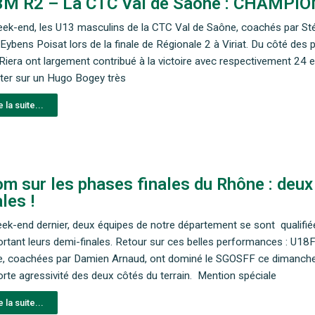
M R2 – La CTC Val de Saône : CHAMPI
ek-end, les U13 masculins de la CTC Val de Saône, coachés par St
 Eybens Poisat lors de la finale de Régionale 2 à Viriat. Du côté de
Riera ont largement contribué à la victoire avec respectivement 24 
er sur un Hugo Bogey très
e la suite...
m sur les phases finales du Rhône : deux 
ales !
ek-end dernier, deux équipes de notre département se sont qualifié
rtant leurs demi-finales. Retour sur ces belles performances : U1
, coachées par Damien Arnaud, ont dominé le SGOSFF ce dimanche 
orte agressivité des deux côtés du terrain. Mention spéciale
e la suite...