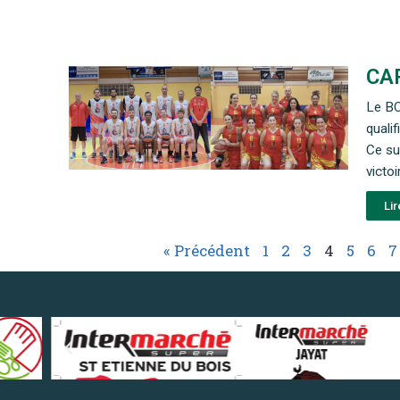
CA
Le BC
quali
Ce su
victoi
Lir
« Précédent
1
2
3
4
5
6
7