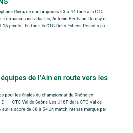
ONS
éphane Riera, se sont imposés 63 à 44 face à la CTC
s performances individuelles, Antonin Berthaud-Demay et
et 18 points. En face, la CTC Delta Eybens Poisat a pu
équipes de l’Ain en route vers les
es pour les finales du championnat du Rhône en
8F D1 – CTC Val de Saône Les U18F de la CTC Val de
sur le score de 68 à 54.Un match intense marqué par