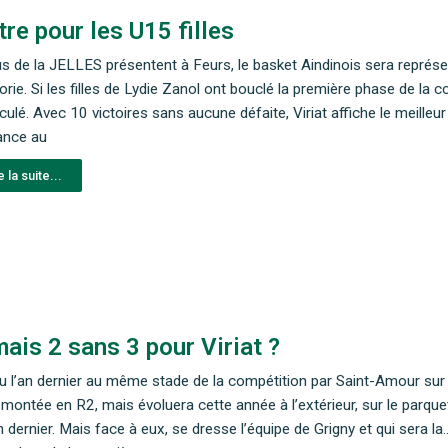
itre pour les U15 filles
us de la JELLES présentent à Feurs, le basket Aindinois sera représenté
orie. Si les filles de Lydie Zanol ont bouclé la première phase de la 
ulé. Avec 10 victoires sans aucune défaite, Viriat affiche le meilleur 
ance au
e la suite...
ais 2 sans 3 pour Viriat ?
u l’an dernier au même stade de la compétition par Saint-Amour sur 
 montée en R2, mais évoluera cette année à l’extérieur, sur le parqu
n dernier. Mais face à eux, se dresse l’équipe de Grigny et qui sera l