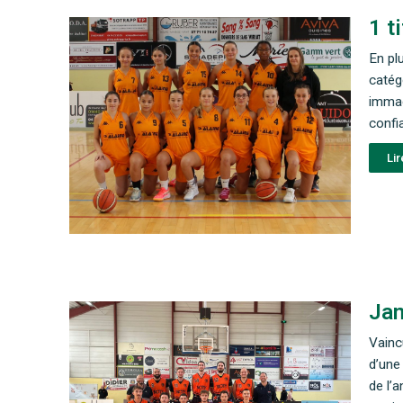
1 t
En pl
catég
immac
confi
Lir
Jam
Vainc
d’une
de l’a