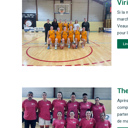
Vir
Si la 
march
Veauc
pour 
Lir
The
Après
compé
parte
de ma