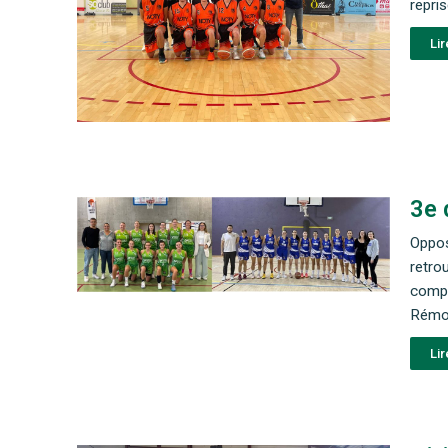
repri
Lir
3e 
Oppos
retro
compé
Rémoi
Lir