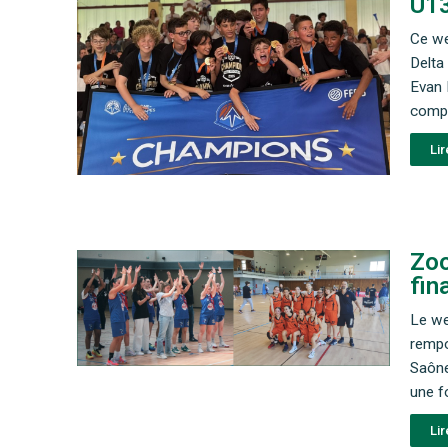
U13
Ce we
Delta
Evan 
compt
Lir
Zoo
fin
Le we
rempo
Saône
une f
Lir