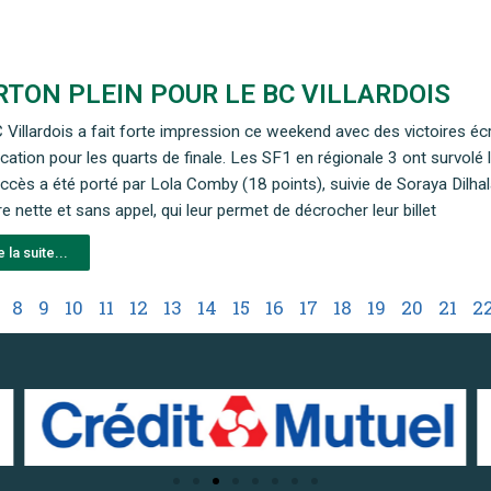
RTON PLEIN POUR LE BC VILLARDOIS
 Villardois a fait forte impression ce weekend avec des victoires éc
fication pour les quarts de finale. Les SF1 en régionale 3 ont survol
ccès a été porté par Lola Comby (18 points), suivie de Soraya Dilhal
re nette et sans appel, qui leur permet de décrocher leur billet
e la suite...
8
9
10
11
12
13
14
15
16
17
18
19
20
21
2