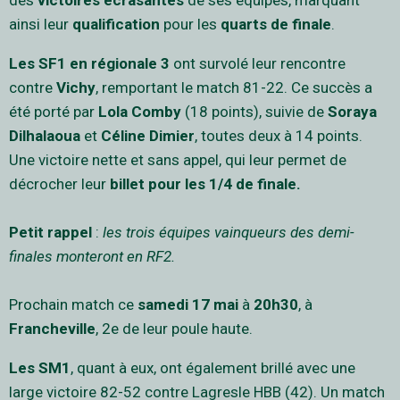
des
victoires écrasantes
de ses équipes, marquant
ainsi leur
qualification
pour les
quarts de finale
.
Les SF1 en régionale 3
ont survolé leur rencontre
contre
Vichy
, remportant le match 81-22. Ce succès a
été porté par
Lola Comby
(18 points), suivie de
Soraya
Dilhalaoua
et
Céline Dimier
, toutes deux à 14 points.
Une victoire nette et sans appel, qui leur permet de
décrocher leur
billet pour les 1/4 de finale.
Petit rappel
:
les trois équipes vainqueurs des demi-
finales monteront en RF2.
Prochain match ce
samedi 17 mai
à
20h30
, à
Francheville
, 2e de leur poule haute.
Les SM1
, quant à eux, ont également brillé avec une
large victoire 82-52 contre Lagresle HBB (42). Un match