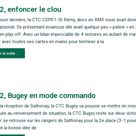
, enfoncer le clou
ison dernière, la CTC CSP01-St Rémy, alors en RM3 nous avait donn
ionnat. Se présentant invaincue elle avait quelque peu « patiné » en
n play off. Avec un bilan impeccable de 4 victoires en autant de mat
r avec toutes ses cartes en mains pour terminer à la
e la suite...
2, Bugey en mode commando
la réception de Sathonay, la CTC Bugey va pouvoir se mettre en mo
uée au renversement de situation, la CTC Bugey reste sur deux victoir
er se retrouve sur les rangers de Sathonay pour la 2e place (3-1 pour
nt la bonne idée de