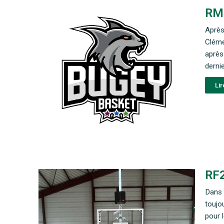
RM2
Après
Cléme
après
derni
Lir
RF2
Dans 
toujo
pour 