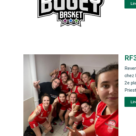
Lir
RF3
Reven
chez 
2e pl
Pries
Lir