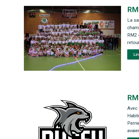
RM2
La sa
champ
RM2 e
retou
Lir
RM
Avec 
Habit
Perri
avaie