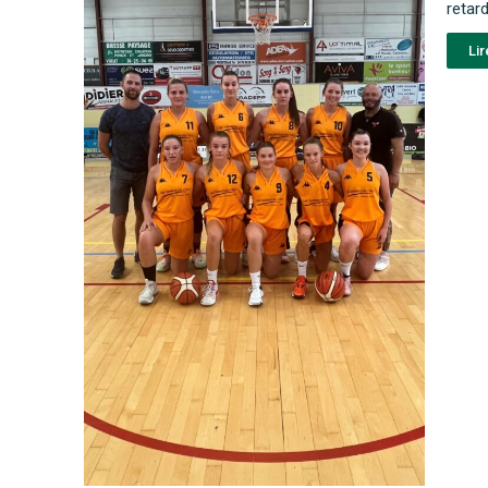
retar
Lir