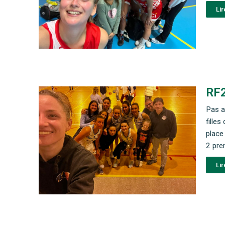
Lir
RF2
Pas a
fille
place 
2 pre
Lir