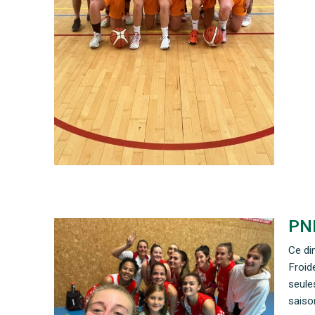
PNF
Ce di
Froid
seule
saiso