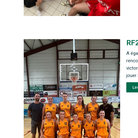
RF2
A éga
renco
victo
jouer
Lir