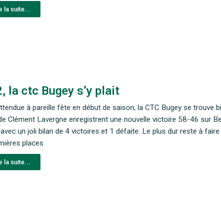
e la suite...
, la ctc Bugey s’y plait
ttendue à pareille fête en début de saison, la CTC Bugey se trouve bi
s de Clément Lavergne enregistrent une nouvelle victoire 58-46 sur B
avec un joli bilan de 4 victoires et 1 défaite. Le plus dur reste à fai
mières places
e la suite...