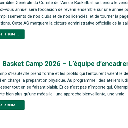
emblée Générale du Comité de l’Ain de Basketball se tiendra le vendre
z-vous annuel sera l’occasion de revenir ensemble sur une année par
plissements de nos clubs et de nos licenciés, et de tourner la page 
tions. Cette AG marquera la clôture administrative officielle de la 
re la suite...
n Basket Camp 2026 – L’équipe d’encadrem
mp d’Hauteville prend forme et les profils qui l’entourent valent le 
 en charge la préparation physique. Au programme : des ateliers lud
esser tout en se faisant plaisir. Et ce n’est pas n’importe qui. Cha
te bien plus qu’une médaille : une approche bienveillante, une vraie
re la suite...