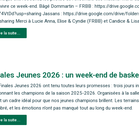
e vivre ce week-end. Bâgé Dommartin – FRBB : https://drive.goog
4VtDd?usp=sharing Jassans : https://drive.google.com/drive/f
sharing Merci à Lucie Anna, Elise & Cyndie (FRBB) et Candice & Lis
re la suite...
ales Jeunes 2026 : un week-end de baske
inales Jeunes 2026 ont tenu toutes leurs promesses : trois jours i
onnant les champions de la saison 2025-2026. Organisées à la sall
t un cadre idéal pour que nos jeunes champions brillent. Les terrains
ibré, et les émotions n’ont pas manqué tout au long du week-end.
re la suite...