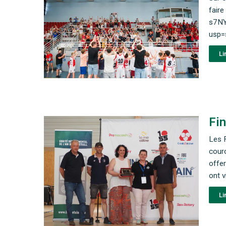
fair
s7NY
usp=
Li
Fin
Les F
cour
offer
ont v
Li