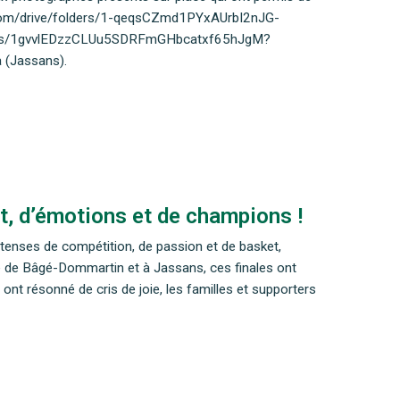
le.com/drive/folders/1-qeqsCZmd1PYxAUrbI2nJG-
olders/1gvvlEDzzCLUu5SDRFmGHbcatxf65hJgM?
a (Jassans).
t, d’émotions et de champions !
ntenses de compétition, de passion et de basket,
e de Bâgé-Dommartin et à Jassans, ces finales ont
 ont résonné de cris de joie, les familles et supporters