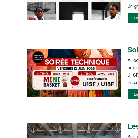
Un gr
Li
So
A l’o
prog
U18F 
Inscr
Li
Les
Sur 