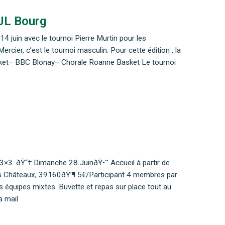
 JL Bourg
4 juin avec le tournoi Pierre Murtin pour les
cier, c’est le tournoi masculin. Pour cette édition , la
ket– BBC Blonay– Chorale Roanne Basket Le tournoi
 3×3. ðŸ“† Dimanche 28 JuinðŸ•˜ Accueil à partir de
is Châteaux, 39160ðŸ’¶ 5€/Participant 4 membres par
es équipes mixtes. Buvette et repas sur place tout au
a mail