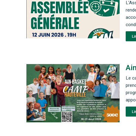
L’Ass
rende
accom
condi
Li
Ai
Le ca
prend
progr
appor
Li