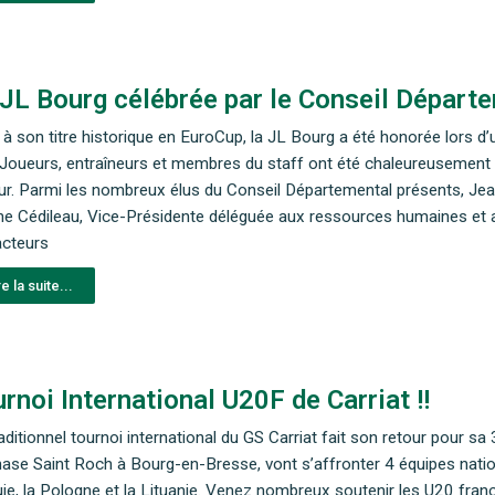
JL Bourg célébrée par le Conseil Départe
 à son titre historique en EuroCup, la JL Bourg a été honorée lors d
n. Joueurs, entraîneurs et membres du staff ont été chaleureusement
r. Parmi les nombreux élus du Conseil Départemental présents, Jean
ne Cédileau, Vice-Présidente déléguée aux ressources humaines et 
acteurs
re la suite...
rnoi International U20F de Carriat !!
aditionnel tournoi international du GS Carriat fait son retour pour 
ase Saint Roch à Bourg-en-Bresse, vont s’affronter 4 équipes natio
ie, la Pologne et la Lituanie. Venez nombreux soutenir les U20 frança