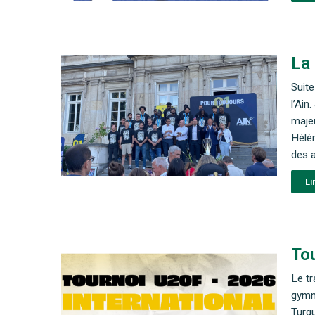
La 
Suite
l’Ai
majeu
Hélè
des 
Li
Tou
Le tr
gymn
Turqu