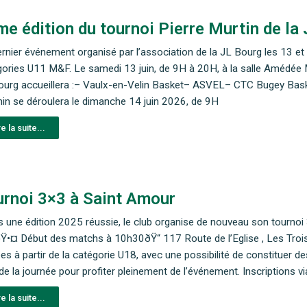
e édition du tournoi Pierre Murtin de la
rnier événement organisé par l’association de la JL Bourg les 13 et 1
ories U11 M&F. Le samedi 13 juin, de 9H à 20H, à la salle Amédée Mer
ourg accueillera :– Vaulx-en-Velin Basket– ASVEL– CTC Bugey Bas
nin se déroulera le dimanche 14 juin 2026, de 9H
re la suite...
urnoi 3×3 à Saint Amour
 une édition 2025 réussie, le club organise de nouveau son tournoi
Ÿ•¤ Début des matchs à 10h30ðŸ“ 117 Route de l’Eglise , Les Tro
es à partir de la catégorie U18, avec une possibilité de constituer d
de la journée pour profiter pleinement de l’événement. Inscriptions vi
re la suite...