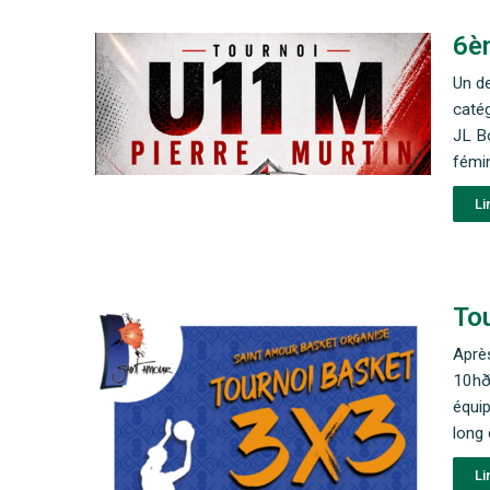
6èm
Un de
catég
JL B
fémi
Li
To
Après
10hð
équip
long 
Li