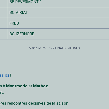
BB REVERMONT 1
BC VIRIAT
FRBB
BC IZERNORE
Vainqueurs – 1/2 FINALES JEUNES
s ici
!
n à
Montmerle
et
Marboz
.
nt.
res rencontres décisives de la saison.