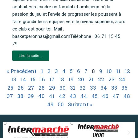
souhaites rejoindre un familial et ambitieux où la
passion du jeu et l’envie de progresser les poussent à
faire grandir leurs équipes vers le niveau supérieur, alors
ce club est pour toi. Mail :
basketperonnas@gmail.comTéléphone : 06 71 15 45
79
Lire la suite...
« Précédent
1
2
3
4
5
6
7
8
9
10
11
12
13
14
15
16
17
18
19
20
21
22
23
24
25
26
27
28
29
30
31
32
33
34
35
36
37
38
39
40
41
42
43
44
45
46
47
48
49
50
Suivant »