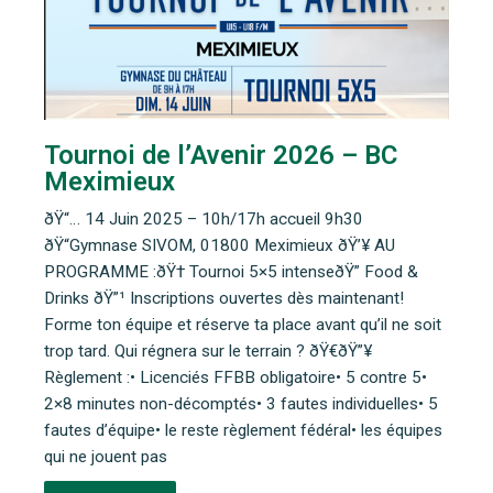
Tournoi de l’Avenir 2026 – BC
Meximieux
ðŸ“… 14 Juin 2025 – 10h/17h accueil 9h30
ðŸ“Gymnase SIVOM, 01800 Meximieux ðŸ’¥ AU
PROGRAMME :ðŸ† Tournoi 5×5 intenseðŸ” Food &
Drinks ðŸ”¹ Inscriptions ouvertes dès maintenant!
Forme ton équipe et réserve ta place avant qu’il ne soit
trop tard. Qui régnera sur le terrain ? ðŸ€ðŸ”¥
Règlement :• Licenciés FFBB obligatoire• 5 contre 5•
2×8 minutes non-décomptés• 3 fautes individuelles• 5
fautes d’équipe• le reste règlement fédéral• les équipes
qui ne jouent pas