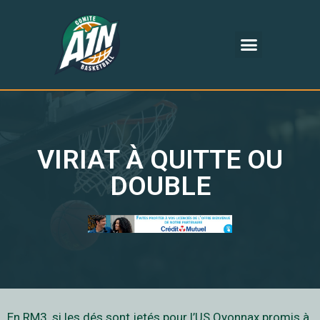
VIRIAT À QUITTE OU
DOUBLE
En RM3, si les dés sont jetés pour l’US Oyonnax promis à