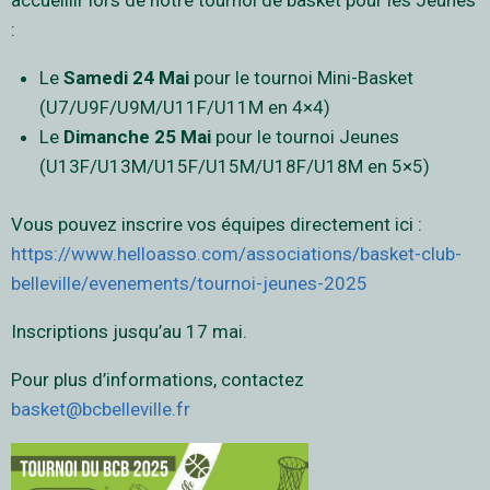
accueillir lors de notre tournoi de basket pour les Jeunes
:
Le
Samedi 24 Mai
pour le tournoi Mini-Basket
(U7/U9F/U9M/U11F/U11M en 4×4)
Le
Dimanche 25 Mai
pour le tournoi Jeunes
(U13F/U13M/U15F/U15M/U18F/U18M en 5×5)
Vous pouvez inscrire vos équipes directement ici :
https://www.helloasso.com/associations/basket-club-
belleville/evenements/tournoi-jeunes-2025
Inscriptions jusqu’au 17 mai.
Pour plus d’informations, contactez
basket@bcbelleville.fr