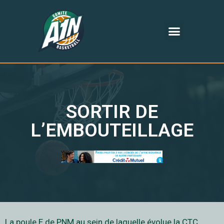
SORTIR DE
L’EMBOUTEILLAGE
La poule E de PNM au sein de laquelle évolue la CTC