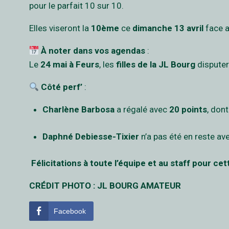
pour le parfait 10 sur 10.
Elles viseront la
10ème
ce
dimanche 13 avril
face 
À noter dans vos agendas
:
Le
24 mai à Feurs
, les
filles de la JL Bourg
disputer
Côté perf’
:
Charlène Barbosa
a régalé avec
20 points
, don
Daphné Debiesse-Tixier
n’a pas été en reste av
Félicitations à toute l’équipe et au staff pour c
CRÉDIT PHOTO : JL BOURG AMATEUR
Facebook