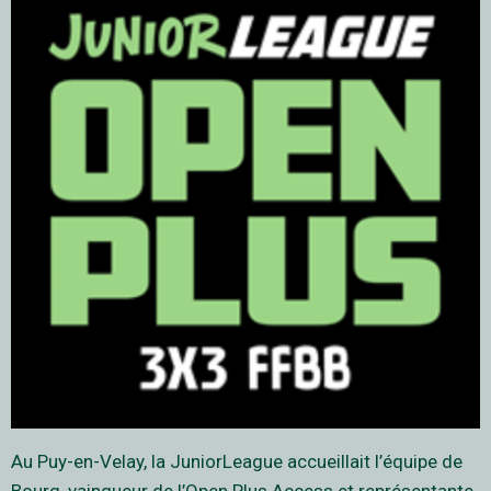
Au Puy-en-Velay, la JuniorLeague accueillait l’équipe de