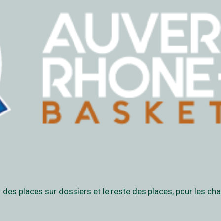
er des places sur dossiers et le reste des places, pour les ch