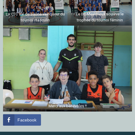
La CTC Val de Saône vainqueur du
Le BC Meximieux soulève le
tournoi masculin
trophée du tournoi féminin
Merci aux bénévoles !!
Facebook