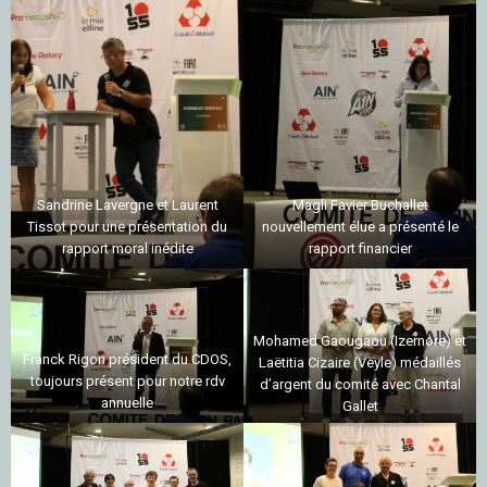
Sandrine Lavergne et Laurent
Magli Favier Buchallet
Tissot pour une présentation du
nouvellement élue a présenté le
rapport moral inédite
rapport financier
Mohamed Gaougaou (Izernore) et
Franck Rigon président du CDOS,
Laëtitia Cizaire (Veyle) médaillés
toujours présent pour notre rdv
d’argent du comité avec Chantal
annuelle
Gallet