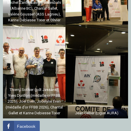
Michel Zanol, Sandrine Mesbahi
(Albarine BC), Chantal Gallet,
Valérie Goussef (ASS Lagnieu),
Karine Debiesse Tixier et Olivier
Walldecabres pour les médailles
d’argent FFBB
Thierry Sothier (pdt Jassans),
Yves Durillon (médaille or FFBB
2025), Joël Even, Jocelyne Even
(médaille d’or FFBB 2026), Chantal
Gallet et Karine Debiesse Tixier
Jean Cellier (Ligue AURA)
Facebook