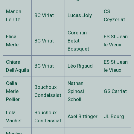
Manon
CS
BC Viriat
Lucas Joly
Leiritz
Ceyzériat
Corentin
Elisa
ES St Jean
BC Viriat
Betat
Merle
le Vieux
Bousquet
Chiara
ES St Jean
BC Viriat
Léo Rigaud
Dell’Aquila
le Vieux
Célia
Nathan
Bouchoux
Merle
Spinosi
GS Carriat
Condeissiat
Pellier
Scholl
Lola
Bouchoux
Axel Bittinger
JL Bourg
Vachet
Condeissiat
Maelys