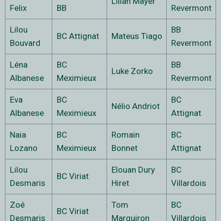
Lilian Mayer
Felix
BB
Revermont
Lilou
BB
BC Attignat
Mateus Tiago
Bouvard
Revermont
Léna
BC
BB
Luke Zorko
Albanese
Meximieux
Revermont
Eva
BC
BC
Nélio Andriot
Albanese
Meximieux
Attignat
Naia
BC
Romain
BC
Lozano
Meximieux
Bonnet
Attignat
Lilou
Elouan Dury
BC
BC Viriat
Desmaris
Hiret
Villardois
Zoé
Tom
BC
BC Viriat
Desmaris
Marguiron
Villardois