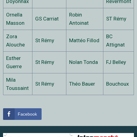
Doyonnax
Revermont
Ornella
Robin
GS Carriat
ST Rémy
Masson
Antoinat
Zora
BC
St Rémy
Mattéo Fillod
Alouche
Attignat
Esther
St Rémy
Nolan Tonda
FJ Belley
Guerre
Mila
St Rémy
Théo Bauer
Bouchoux
Toussaint
Facebook