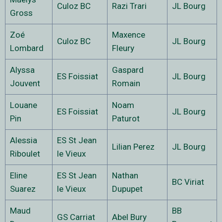
Culoz BC
Razi Trari
JL Bourg
Gross
Zoé
Maxence
Culoz BC
JL Bourg
Lombard
Fleury
Alyssa
Gaspard
ES Foissiat
JL Bourg
Jouvent
Romain
Louane
Noam
ES Foissiat
JL Bourg
Pin
Paturot
Alessia
ES St Jean
Lilian Perez
JL Bourg
Riboulet
le Vieux
Eline
ES St Jean
Nathan
BC Viriat
Suarez
le Vieux
Dupupet
Maud
BB
GS Carriat
Abel Bury