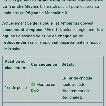
gros au
gymnase Cordier d’Ambérieu-en-Bugey
face à
La Tronche Meylan
. Un match décisif pour espérer se
maintenir en
Régionale Masculine 3
.
Actuellement
5e de la poule
, les Ambarrois doivent
absolument s’imposer
! En effet, selon le règlement,
les
équipes classées 5e et 6e de chaque poule
redescendent
en championnat départemental à l’issue
de la saison.
Position au
Conséquence
Détails
classement
Le 1er de chaque
Montée en
poule accède
1er de poule
RM2
directement à la
Régionale 2.