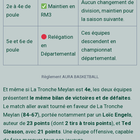
Aucun changement de
2e à 4e de
Maintien en
division, maintien pour
poule
RM3
la saison suivante.
Ces équipes
Relégation
5e et 6e de
descendent en
en
poule
championnat
Départemental
départemental.
Règlement AURA BASKETBALL
Et même si La Tronche Meylan est
4e
, les deux équipes
présentent
le même bilan de victoires et de défaites
.
Le match aller avait tourné en faveur de La Tronche
Meylan (
84-67
), portée notamment par un
Loïc Engels
,
auteur de
23 points
(dont
2 tirs à trois points
), et
Ted
Gleason
, avec
21 points
. Une équipe offensive, capable
de faire marquer tous ses joueurs.