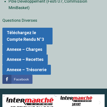
Pôle Développement (Festi U7, Commission
MiniBasket)
Questions Diverses
Téléchargez le
Compte Rendu N°3
Annexe – Charges
Annexe – Recettes
Annexe
– Trésorerie
Facebook