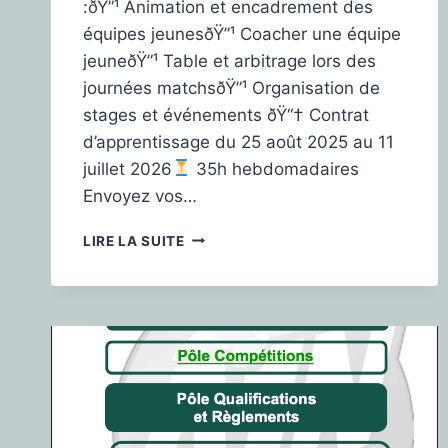
:ðŸ”¹ Animation et encadrement des
équipes jeunesðŸ”¹ Coacher une équipe
jeuneðŸ”¹ Table et arbitrage lors des
journées matchsðŸ”¹ Organisation de
stages et événements ðŸ“† Contrat
d’apprentissage du 25 août 2025 au 11
juillet 2026
35h hebdomadaires
Envoyez vos…
LIRE LA SUITE