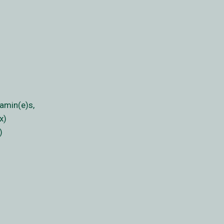
jamin(e)s,
x)
)