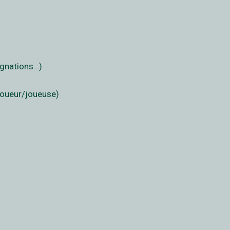
ignations…)
 joueur/joueuse)