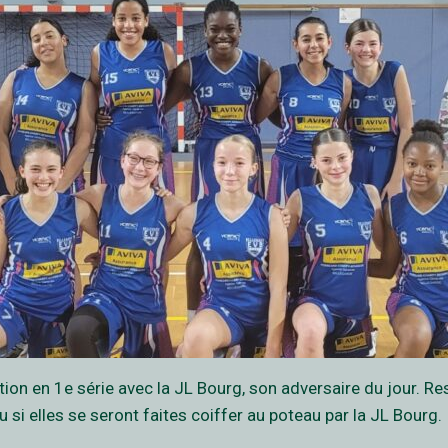
tion en 1e série avec la JL Bourg, son adversaire du jour. R
u si elles se seront faites coiffer au poteau par la JL Bourg.